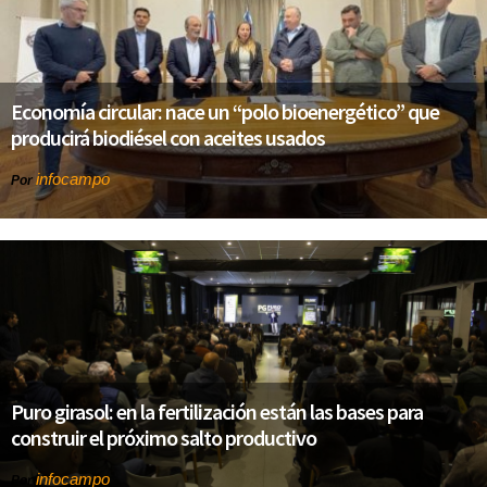
Economía circular: nace un “polo bioenergético” que
producirá biodiésel con aceites usados
infocampo
Por
Puro girasol: en la fertilización están las bases para
construir el próximo salto productivo
infocampo
Por