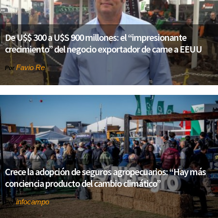
De U$$ 300 a U$S 900 millones: el “impresionante
crecimiento” del negocio exportador de carne a EEUU
Favio Re
Por
Crece la adopción de seguros agropecuarios: “Hay más
conciencia producto del cambio climático”
infocampo
Por