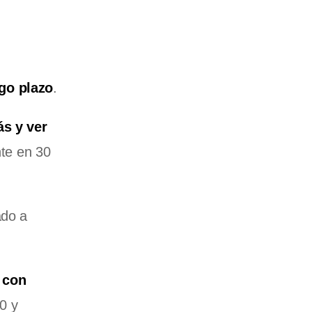
rgo plazo
.
ás y ver
te en 30
ado a
 con
0 y