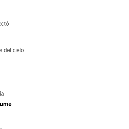
ectó
 del cielo
ia
sume