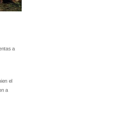
entas a
ien el
on a