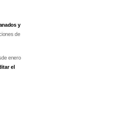
anados y
aciones de
esde enero
itar el