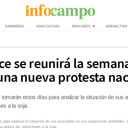
GANADERÍA
AGRICULTURA
MERCADOS
AGROACTIVA
ce se reunirá la seman
 una nueva protesta na
 tomarán estos días para analizar la situación de sus 
es a la soja.
s para analizar la situación de sus asociados en sus respectivas entidades. 
a reducir las retenciones a la soja.