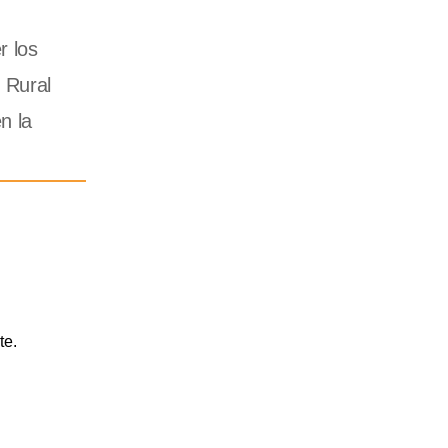
r los
 Rural
n la
te.