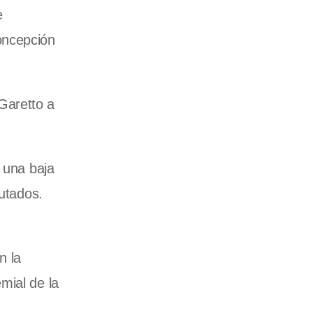
e
oncepción
Garetto a
 una baja
putados.
n la
mial de la