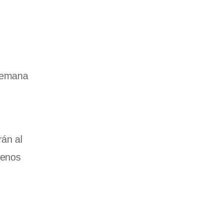
 semana
rán al
uenos