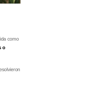
cida como
s o
esolvieron