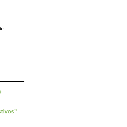
te.
o
ctivos”