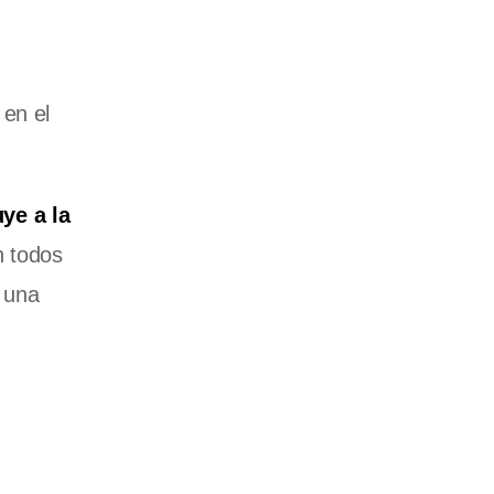
 en el
ye a la
n todos
 una