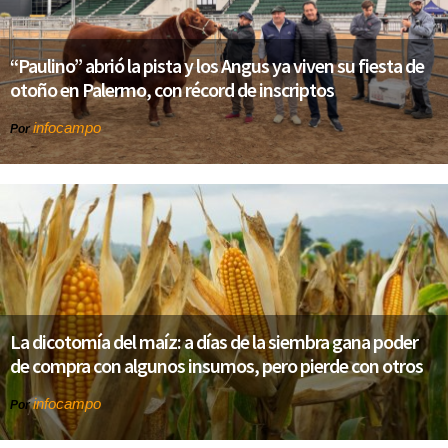
“Paulino” abrió la pista y los Angus ya viven su fiesta de
otoño en Palermo, con récord de inscriptos
infocampo
Por
La dicotomía del maíz: a días de la siembra gana poder
de compra con algunos insumos, pero pierde con otros
infocampo
Por