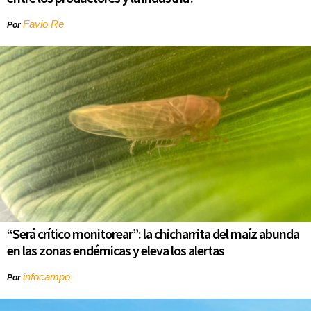
Favio Re
Por
“Será crítico monitorear”: la chicharrita del maíz abunda
en las zonas endémicas y eleva los alertas
infocampo
Por