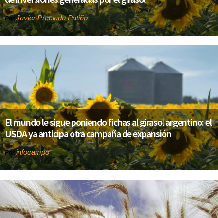
Javier Preciado Patiño
Por
El mundo le sigue poniendo fichas al girasol argentino: el
USDA ya anticipa otra campaña de expansión
infocampo
Por