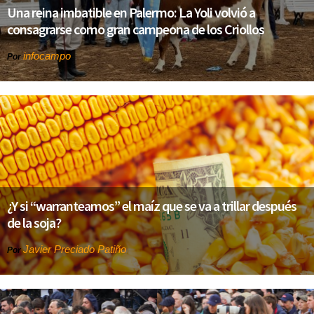
Una reina imbatible en Palermo: La Yoli volvió a
consagrarse como gran campeona de los Criollos
infocampo
Por
¿Y si “warranteamos” el maíz que se va a trillar después
de la soja?
Javier Preciado Patiño
Por