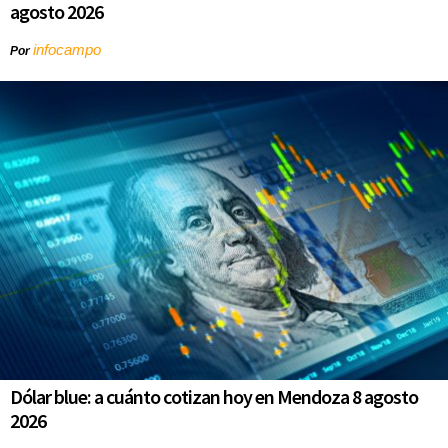
agosto 2026
infocampo
Por
Dólar blue: a cuánto cotizan hoy en Mendoza 8 agosto
2026