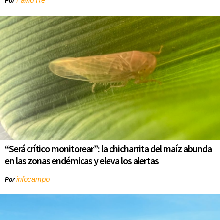
Favio Re
Por
“Será crítico monitorear”: la chicharrita del maíz abunda
en las zonas endémicas y eleva los alertas
infocampo
Por