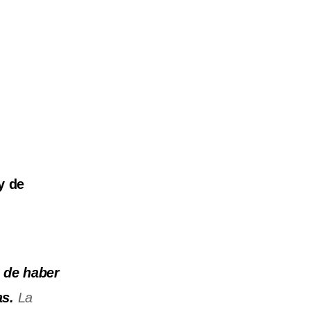
y de
o de haber
as.
La