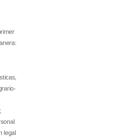
primer
manera:
sticas,
rario-
;
rsonal
 legal