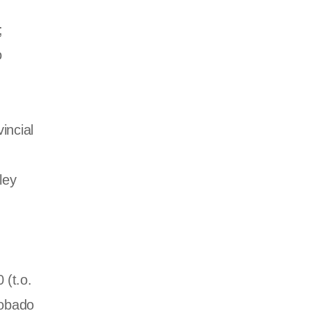
;
o
incial
ley
 (t.o.
robado