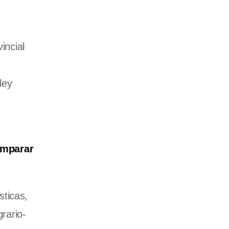
incial
ley
omparar
sticas,
rario-