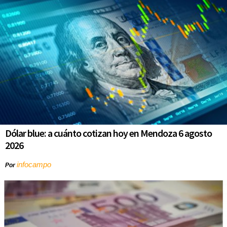
Dólar blue: a cuánto cotizan hoy en Mendoza 6 agosto
2026
infocampo
Por