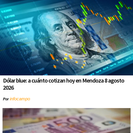
Dólar blue: a cuánto cotizan hoy en Mendoza 8 agosto
2026
infocampo
Por