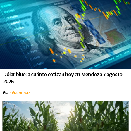
Dólar blue: a cuánto cotizan hoy en Mendoza 7 agosto
2026
infocampo
Por