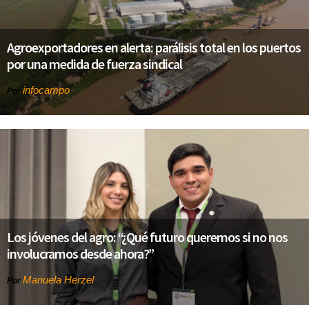
Agroexportadores en alerta: parálisis total en los puertos
por una medida de fuerza sindical
infocampo
Por
Los jóvenes del agro: “¿Qué futuro queremos si no nos
involucramos desde ahora?”
Manuela Herzel
Por