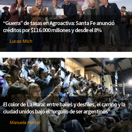
“Guerra” de tasas en Agroactiva: Santa Fe anunció
créditos por $116.000 millones y desde el 8%
Lucas Mich
Por
El color de La Rural: entre bailes y desfiles, el campo y la
ciudad unidos bajo el “orgullo de ser argentinos”
Manuela Herzel
Por