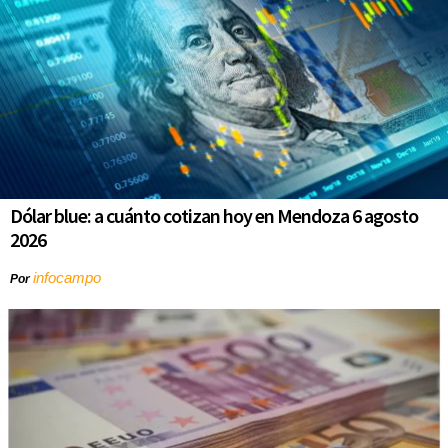
Dólar blue: a cuánto cotizan hoy en Mendoza 6 agosto
2026
infocampo
Por