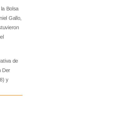
la Bolsa
iel Gallo,
stuvieron
el
rativa de
n Der
8) y