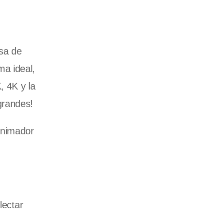
lsa de
ma ideal,
, 4K y la
grandes!
animador
lectar