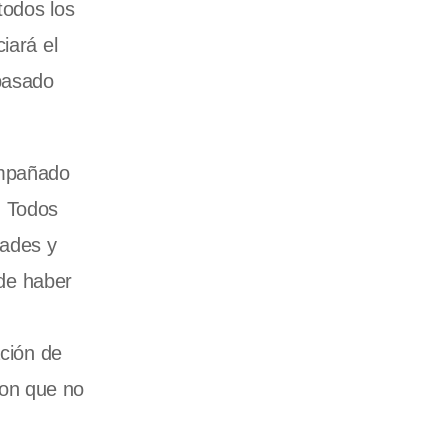
todos los
iará el
 pasado
ompañado
. Todos
dades y
de haber
ación de
ron que no