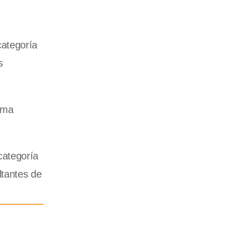
categoría
s
tema
categoría
ltantes de