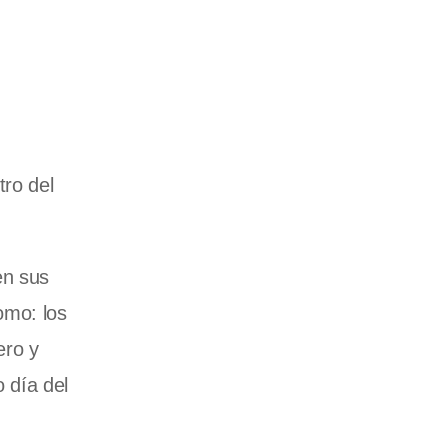
tro del
en sus
omo: los
ero y
o día del