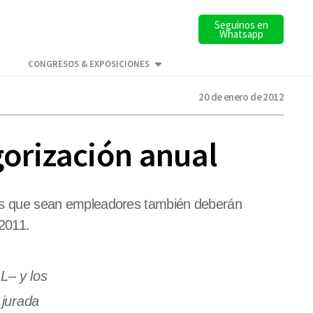
Seguinos en
Whatsapp
CONGRESOS & EXPOSICIONES
20 de enero de 2012
gorización anual
y los que sean empleadores también deberán
 2011.
L– y los
 jurada