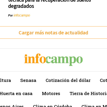
degradados
infocampo
Por
Cargar más notas de actualidad
ltura
Senasa
Cotización del dólar
Cot
Huerta en casa
Motores
Tierra de Histori
enos Aires
Clima en Córdoba
Clima en 