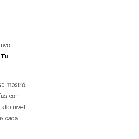
tuvo
 Tu
 se mostró
ías con
alto nivel
de cada