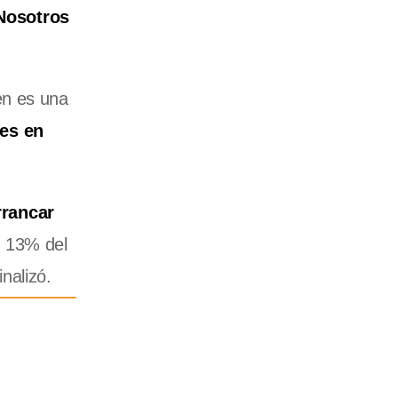
Nosotros
en es una
es en
rrancar
n 13% del
finalizó.