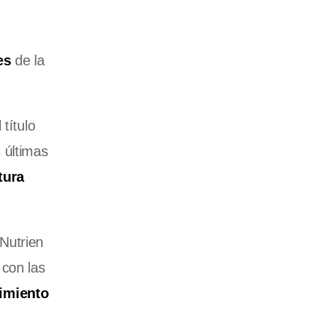
es
de la
título
s últimas
tura
 Nutrien
 con las
imiento