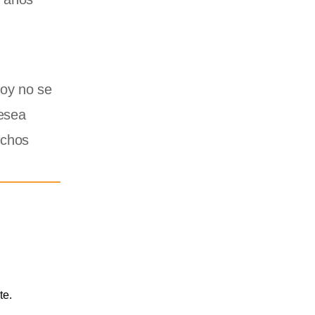
hoy no se
desea
uchos
te.