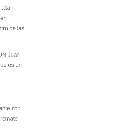
 alta
 en
tro de las
ION Juan
que es un
lante con
 remate