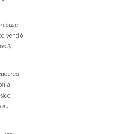
on base
se vendió
los $
zadores
on a
sido
e su
s años