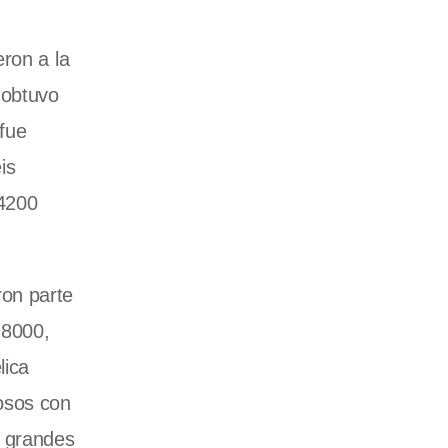
ron a la
 obtuvo
fue
is
 4200
ron parte
 8000,
lica
osos con
s grandes