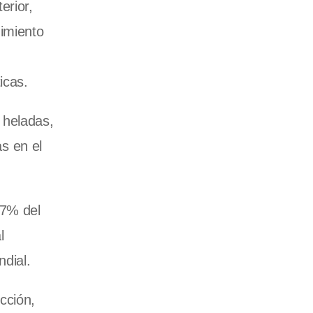
erior,
imiento
icas.
 heladas,
as en el
27% del
l
dial.
cción,