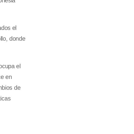
onesia
ados el
llo, donde
ocupa el
ce en
mbios de
ticas