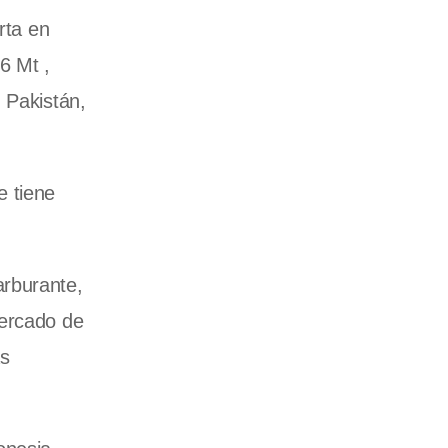
rta en
6 Mt ,
 Pakistán,
e tiene
.
arburante,
mercado de
as