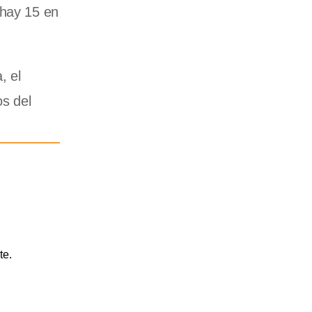
 hay 15 en
, el
os del
te.