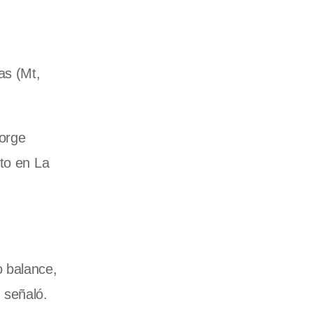
as (Mt,
Jorge
sto en La
o balance,
 señaló.