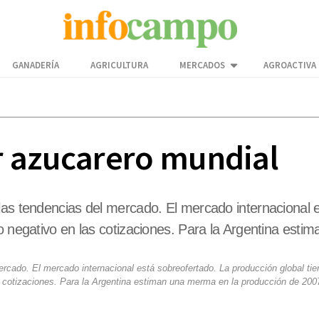
GANADERÍA
AGRICULTURA
MERCADOS
AGROACTIVA
r azucarero mundial
las tendencias del mercado. El mercado internacional e
to negativo en las cotizaciones. Para la Argentina est
rcado. El mercado internacional está sobreofertado. La producción global tie
s cotizaciones. Para la Argentina estiman una merma en la producción de 200