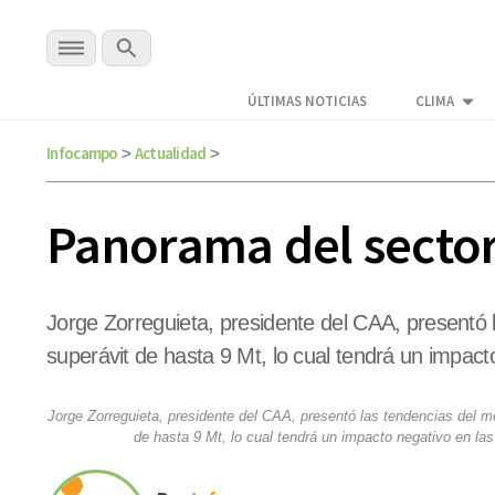
ÚLTIMAS NOTICIAS
CLIMA
Infocampo
Actualidad
>
>
Panorama del secto
Jorge Zorreguieta, presidente del CAA, presentó 
superávit de hasta 9 Mt, lo cual tendrá un impac
Jorge Zorreguieta, presidente del CAA, presentó las tendencias del me
de hasta 9 Mt, lo cual tendrá un impacto negativo en la