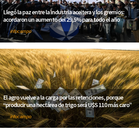
Llegó la paz entre la industria aceitera y los gremios:
acordaron un aumento del 29,5% para todo el año
infocampo
Por
El agro vuelve a la carga por las retenciones, porque
“producir una hectárea de trigo será U$S 110 más caro”
infocampo
Por