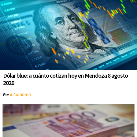
Dólar blue: a cuánto cotizan hoy en Mendoza 8 agosto
2026
infocampo
Por