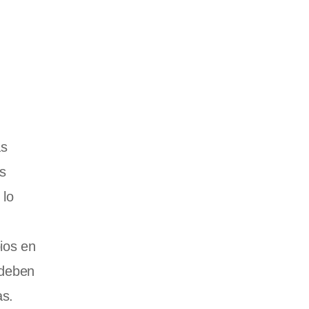
as
as
 lo
ios en
 deben
as.