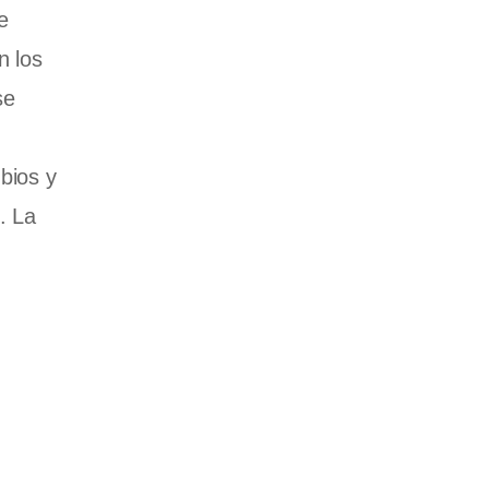
e
n los
se
bios y
. La