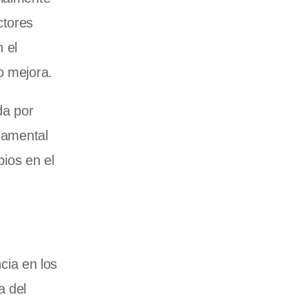
ctores
n el
o mejora.
da por
ndamental
bios en el
ncia en los
a del