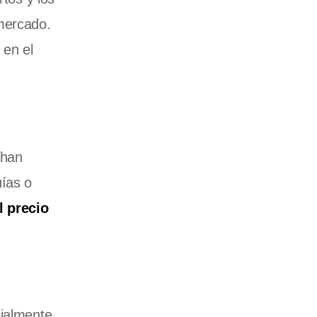
 mercado.
 en el
 han
uías o
l precio
cialmente