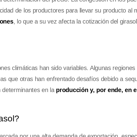
idad de los productores para llevar su producto al
iones
, lo que a su vez afecta la cotización del girasol
iones climáticas han sido variables. Algunas regiones
tras que otras han enfrentado desafíos debido a seq
on determinantes en la
producción y, por ende, en e
asol?
á marcada por una alta demanda de exportación, espe