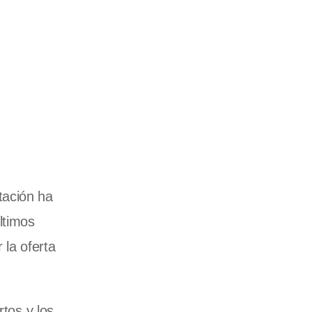
tación ha
ltimos
 la oferta
rtos y los