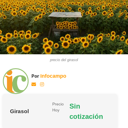
precio del girasol
Por
Infocampo
Precio
Sin
Hoy
Girasol
cotización