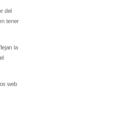
r del
den tener
lejan la
el
ios web
s