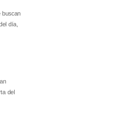
e buscan
del día,
zan
ta del