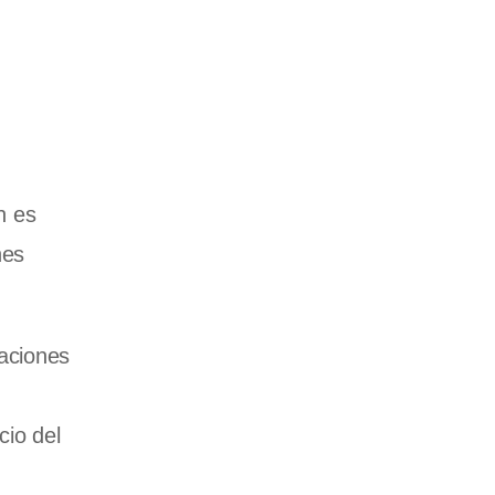
n es
nes
uaciones
cio del