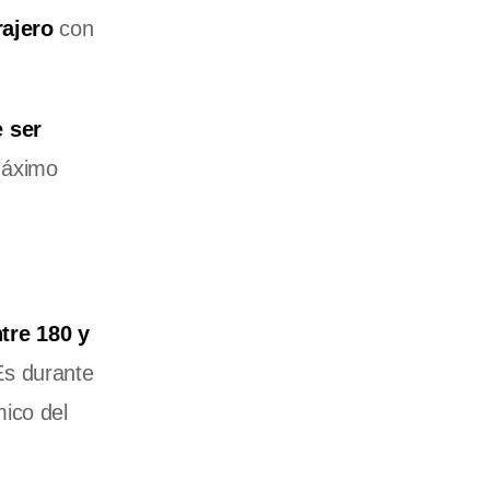
rajero
con
e ser
máximo
tre 180 y
Es durante
ico del