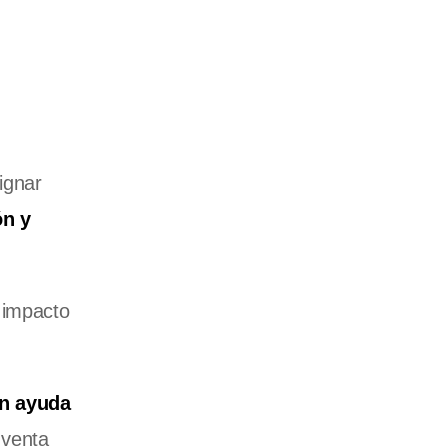
ignar
ón y
 impacto
én ayuda
-venta