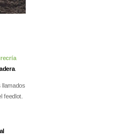
a
recría
nadera
.
s llamados
l feedlot.
al