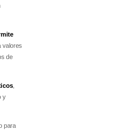
n
rmite
 valores
os de
ticos
,
 y
o para