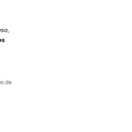
eso,
os
os de