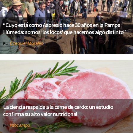
“Cuyo está como Aapresid hace 30 años en la Pampa
Húmeda: somos ‘los locos’ que hacemos algo distinto”
Ezequiel Morales
Por
La ciencia respalda a la carne de cerdo: un estudio
confirma su alto valor nutricional
infocampo
Por