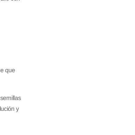
de que
 semillas
dución y