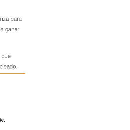
anza para
de ganar
s que
pleado.
te.