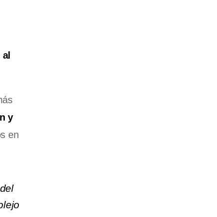
 al
más
n y
os en
del
plejo