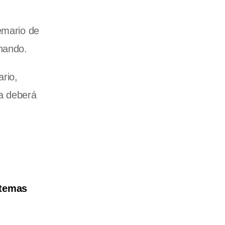
emario de
hando.
rio,
ra deberá
 temas