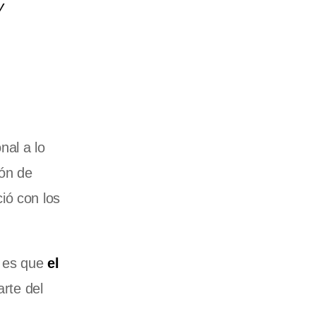
y
nal a lo
ión de
ió con los
, es que
el
rte del