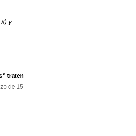
X) y
” traten
azo de 15