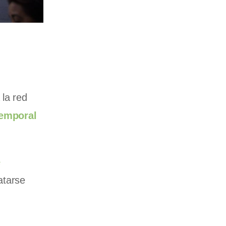
 la red
temporal
e
atarse