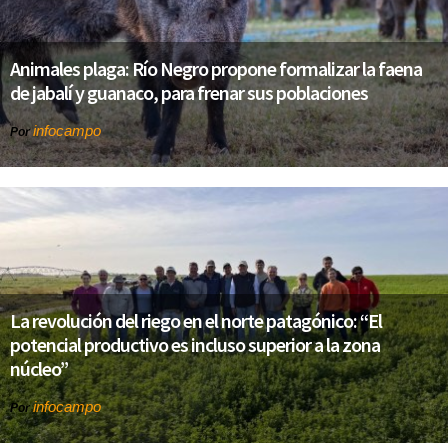
Animales plaga: Río Negro propone formalizar la faena
de jabalí y guanaco, para frenar sus poblaciones
infocampo
Por
La revolución del riego en el norte patagónico: “El
potencial productivo es incluso superior a la zona
núcleo”
infocampo
Por