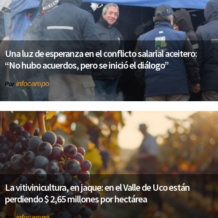
Una luz de esperanza en el conflicto salarial aceitero:
“No hubo acuerdos, pero se inició el diálogo”
infocampo
Por
La vitivinicultura, en jaque: en el Valle de Uco están
perdiendo $ 2,65 millones por hectárea
infocampo
Por