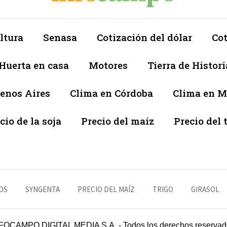
ltura
Senasa
Cotización del dólar
Cot
Huerta en casa
Motores
Tierra de Histori
enos Aires
Clima en Córdoba
Clima en 
cio de la soja
Precio del maíz
Precio del 
OS
SYNGENTA
PRECIO DEL MAÍZ
TRIGO
GIRASOL
FOCAMPO DIGITAL MEDIA S.A. - Todos los derechos reservad