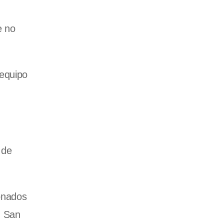
e no
 equipo
 de
ionados
n San