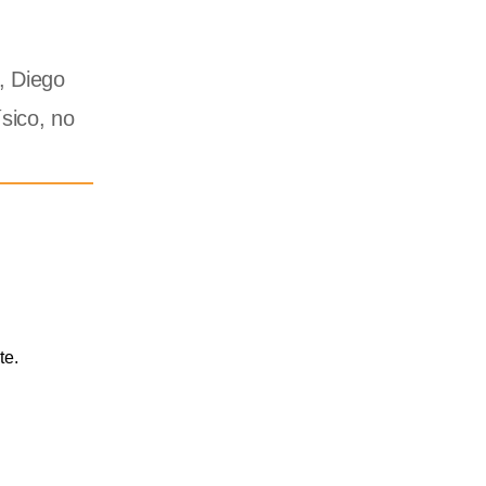
, Diego
ísico, no
te.