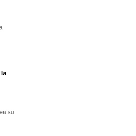
a
 la
sea su