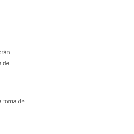
drán
s de
la toma de