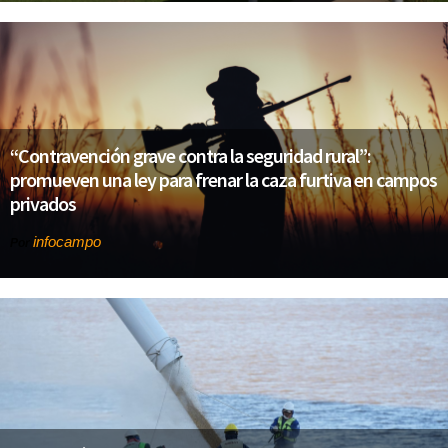
“Contravención grave contra la seguridad rural”:
promueven una ley para frenar la caza furtiva en campos
privados
infocampo
Por