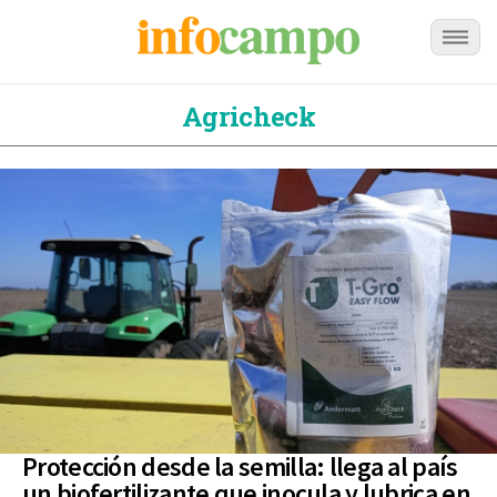
Agricheck
Protección desde la semilla: llega al país
un biofertilizante que inocula y lubrica en