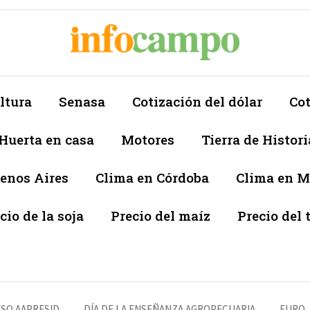
ltura
Senasa
Cotización del dólar
Cot
Huerta en casa
Motores
Tierra de Histori
enos Aires
Clima en Córdoba
Clima en 
cio de la soja
Precio del maíz
Precio del 
SO AAPRESID
DÍA DE LA ENSEÑANZA AGROPECUARIA
EURO