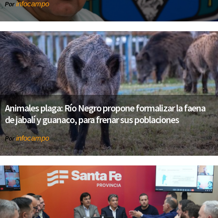
infocampo
Por
Animales plaga: Río Negro propone formalizar la faena
de jabalí y guanaco, para frenar sus poblaciones
infocampo
Por