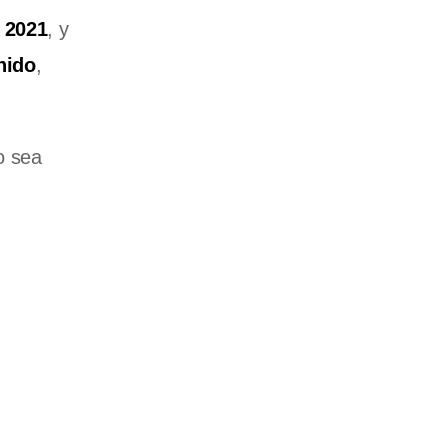
e 2021
, y
nido
,
o sea