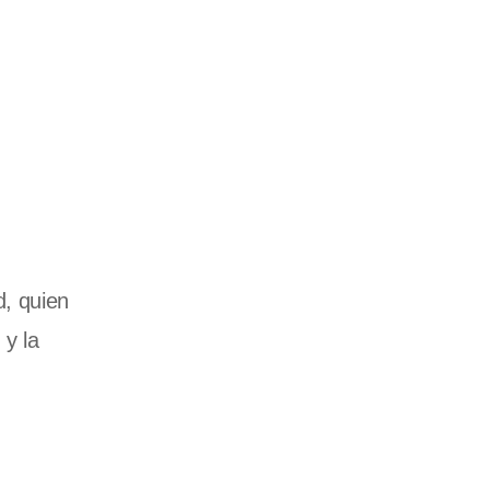
d, quien
e
y la