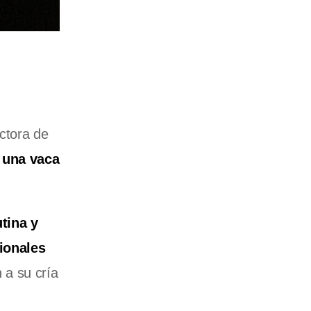
ectora de
 una vaca
tina y
ionales
 a su cría