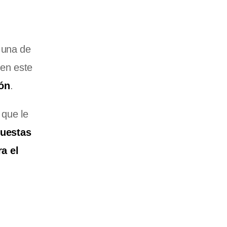
 una de
 en este
ón
.
 que le
puestas
a el