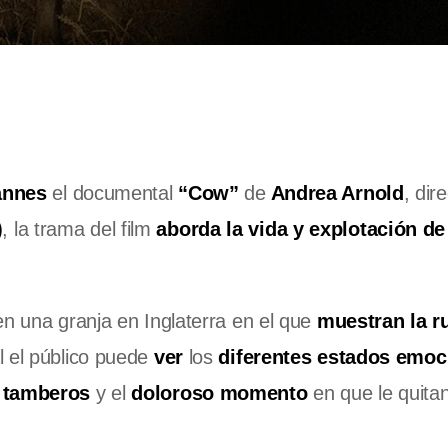
nnes
el documental
“Cow”
de
Andrea Arnold
, dir
)
, la trama del film
aborda la
vida y explotación de
n una granja en Inglaterra en el que
muestran la ru
l el público puede
ver
los
diferentes estados emoc
s tamberos
y el
doloroso momento
en que le quitan