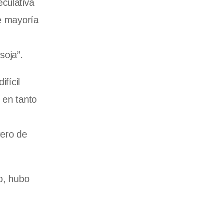
eculativa
me mayoría
soja”.
fícil
 en tanto
Pero de
o, hubo