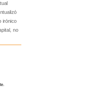
tual
ntualizó
 irónico
pital, no
te.