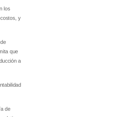
n los
 costos, y
 de
mita que
oducción a
ntabilidad
fa de