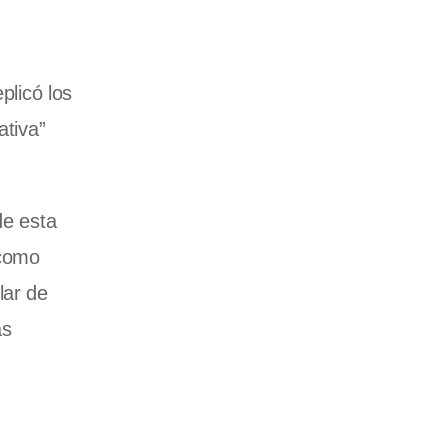
plicó los
ativa”
de esta
“como
lar de
as