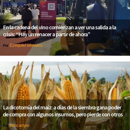
En la cadena del vino comienzan a ver una salida a la
crisis: “Hay un renacer a partir de ahora”
Ezequiel Morales
Por
La dicotomía del maíz: a días de la siembra gana poder
de compra con algunos insumos, pero pierde con otros
infocampo
Por