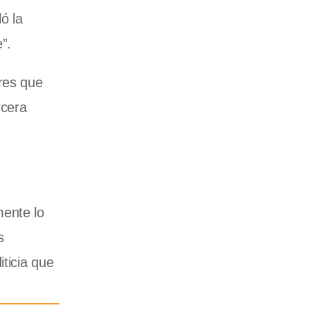
ó la
”.
ores que
rcera
mente lo
s
iticia que