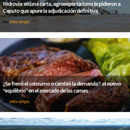
Hidrovía: en una carta, agroexportadores le pidieron a
Caputo que apure la adjudicación definitiva
infocampo
Por
¿Se frenó el consumo o cambió la demanda?: el nuevo
“equilibrio” en el mercado de las carnes
infocampo
Por