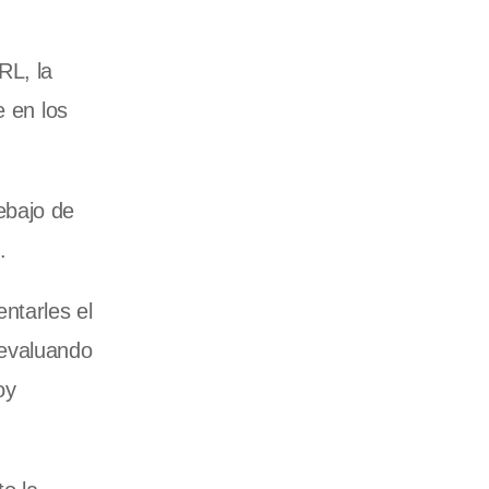
RL, la
 en los
ebajo de
.
ntarles el
 evaluando
oy