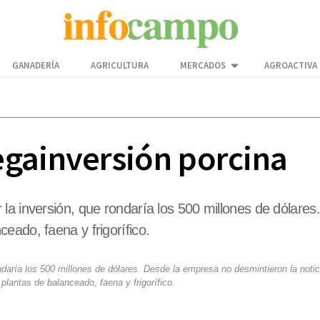
GANADERÍA
AGRICULTURA
MERCADOS
AGROACTIVA
gainversión porcina
la inversión, que rondaría los 500 millones de dólares
eado, faena y frigorífico.
daría los 500 millones de dólares. Desde la empresa no desmintieron la notic
lantas de balanceado, faena y frigorífico.