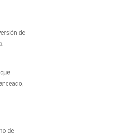
versión de
a
 que
lanceado,
ano de