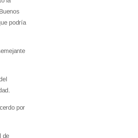
o la
 Buenos
que podría
 semejante
del
dad.
cerdo por
d de