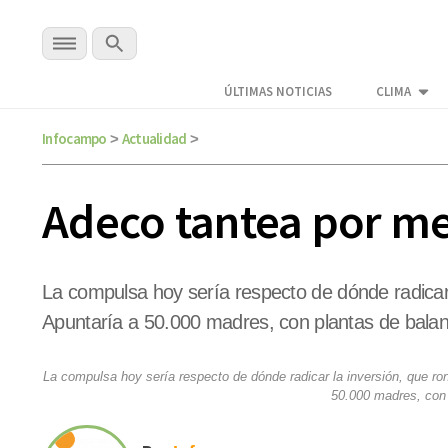
ÚLTIMAS NOTICIAS
CLIMA
Infocampo
Actualidad
>
>
Adeco tantea por me
La compulsa hoy sería respecto de dónde radicar 
Apuntaría a 50.000 madres, con plantas de balanc
La compulsa hoy sería respecto de dónde radicar la inversión, que ron
50.000 madres, con p