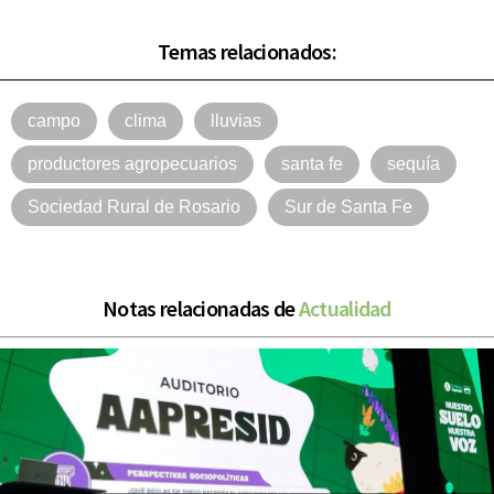
Temas relacionados:
campo
clima
lluvias
productores agropecuarios
santa fe
sequía
Sociedad Rural de Rosario
Sur de Santa Fe
Notas relacionadas de
Actualidad