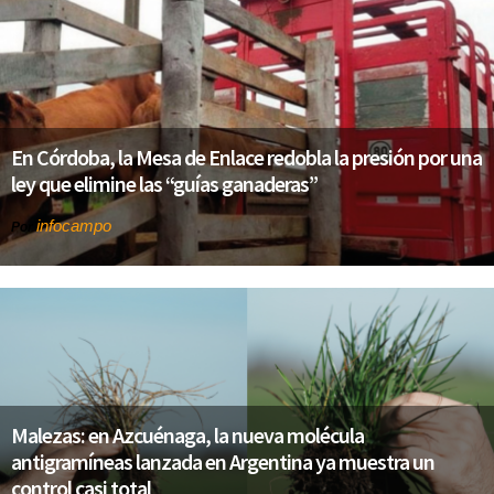
En Córdoba, la Mesa de Enlace redobla la presión por una
ley que elimine las “guías ganaderas”
infocampo
Por
Malezas: en Azcuénaga, la nueva molécula
antigramíneas lanzada en Argentina ya muestra un
control casi total