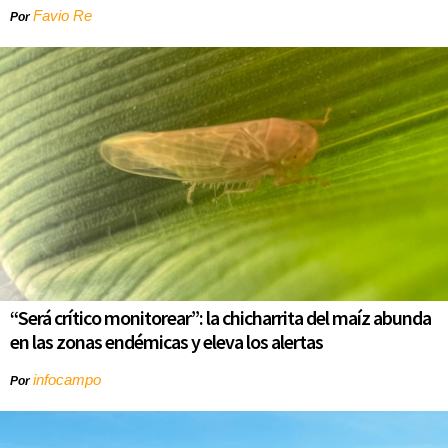
Favio Re
Por
“Será crítico monitorear”: la chicharrita del maíz abunda
en las zonas endémicas y eleva los alertas
infocampo
Por