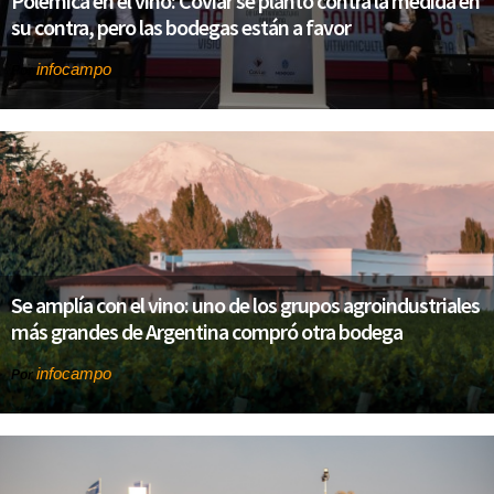
Polémica en el vino: Coviar se plantó contra la medida en
su contra, pero las bodegas están a favor
infocampo
Por
Se amplía con el vino: uno de los grupos agroindustriales
más grandes de Argentina compró otra bodega
infocampo
Por