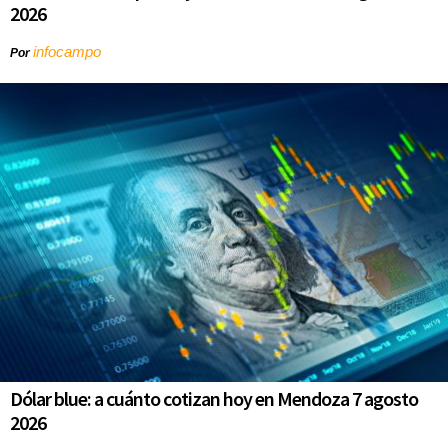
2026
infocampo
Por
Dólar blue: a cuánto cotizan hoy en Mendoza 7 agosto
2026