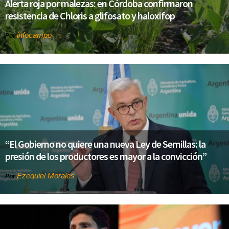
Alerta roja por malezas: en Córdoba confirmaron
resistencia de Chloris a glifosato y haloxifop
infocampo
Por
“El Gobierno no quiere una nueva Ley de Semillas: la
presión de los productores es mayor a la convicción”
Ezequiel Morales
Por