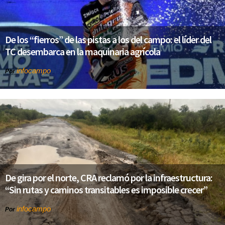
De los “fierros” de las pistas a los del campo: el líder del
TC desembarca en la maquinaria agrícola
infocampo
Por
De gira por el norte, CRA reclamó por la infraestructura:
“Sin rutas y caminos transitables es imposible crecer”
infocampo
Por